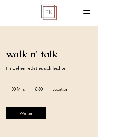
walk n' talk
Im Gehen redet es sich leichter!
80
Euro
50 Min.
5
€ 80
Location 1
0
M
i
n
Weiter
.