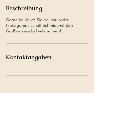
Beschreibung
Gerne heiße ich Sie bei mir in der
Praxisgemeinschaft Schmidamühle in
Großweikersdorf willkommen!
Kontaktangaben
Impressum
©2026 von Praxis für psychologische Beratung und
Traumahilfe. Erstellt mit Wix.com