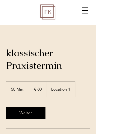
klassischer
Praxistermin
80
Euro
50 Min.
5
€ 80
Location 1
0
M
i
n
Weiter
.